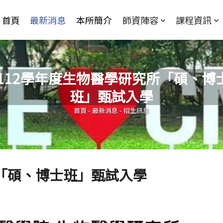
Jump to Main content
Jump to Navigation
首頁
最新消息
本所簡介
師資陣容
課程資訊
112學年度生物醫學研究所「碩、博
班」甄試入學
您在這裡
首頁
-
最新消息
-
招生訊息
所「碩、博士班」甄試入學