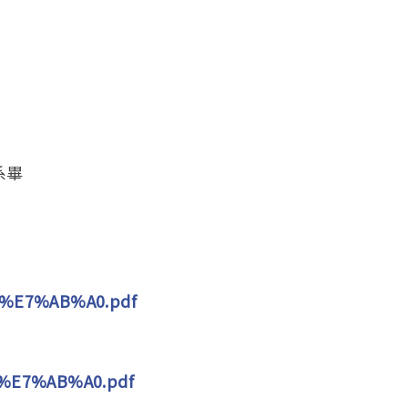
系畢
A1%E7%AB%A0.pdf
1%E7%AB%A0.pdf