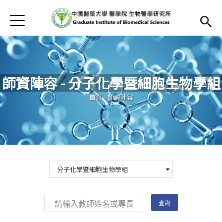
Jump to Main content
Jump to Navigation
首頁
首頁
最新消息
師資陣容 - 分子化學暨細胞生物學組
本所簡介
您在這裡
首頁
-
師資陣容
Open submenu (師資陣容)
師資陣容
Open submenu (課程資訊)
課程資訊
招生訊息
檔案下載
法規辦法