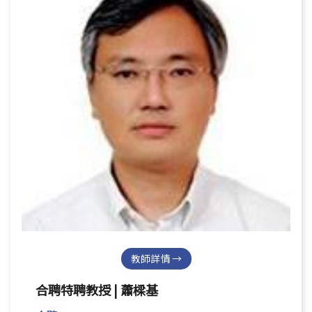
教師詳情 →
合聘特聘教授 | 蕭樑基