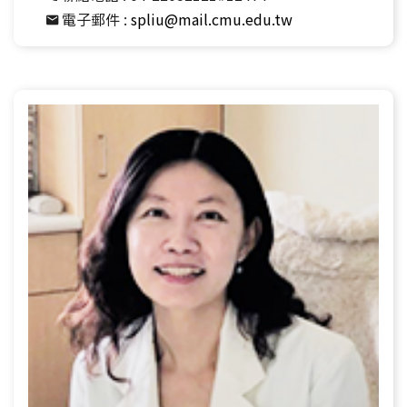
電子郵件 :
spliu@mail.cmu.edu.tw