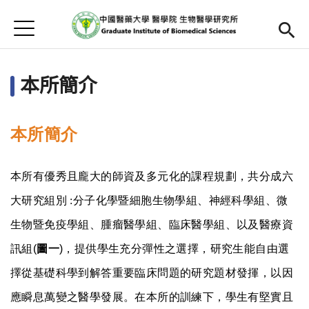
Jump to Main content
Jump to Navigation
首頁
首頁
本所簡介
最新消息
本所簡介
本所簡介
Open submenu (師資陣容)
師資陣容
本所有優秀且龐大的師資及多元化的課程規劃，共分成六
Open submenu (課程資訊)
課程資訊
大研究組別 :分子化學暨細胞生物學組、神經科學組、
微
招生訊息
生物暨免疫學組、腫瘤
醫學組、臨床醫學組、以及醫療資
檔案下載
訊組(
圖一
)，提供學生充分彈性之選擇，研究生能自由選
擇從基礎科學到解答重要臨床問題的研究題材發揮，以因
法規辦法
應瞬息萬變之醫學發展。在本所的訓練下，學生有堅實且