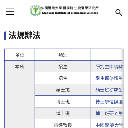
Jump to Main content
Jump to Navigation
首頁
首頁
法規辦法
最新消息
本所簡介
單位
類別
Open submenu (師資陣容)
師資陣容
本所
招生
研究生申請轉入
Open submenu (課程資訊)
課程資訊
招生
學生逕修讀生物
招生訊息
碩士班
碩士班研究生學
博士班
博士學位候選人
檔案下載
博士班
博士班研究生學
法規辦法
指導教授
中國醫藥大學