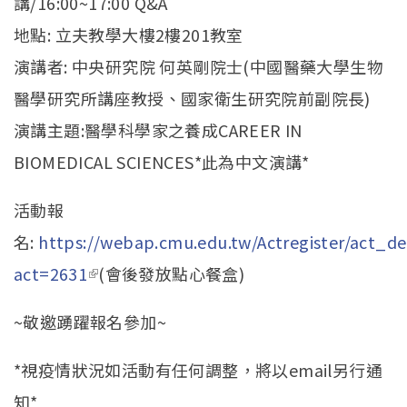
講/16:00~17:00 Q&A
地點: 立夫教學大樓2樓201教室
演講者: 中央研究院 何英剛院士(中國醫藥大學生物
醫學研究所講座教授、國家衛生研究院前副院長)
演講主題:醫學科學家之養成CAREER IN
BIOMEDICAL SCIENCES*此為中文演講*
活動報
名:
https://webap.cmu.edu.tw/Actregister/act_det
act=2631
(link is external)
(會後發放點心餐盒)
~敬邀踴躍報名參加~
*視疫情狀況如活動有任何調整，將以email另行通
知*