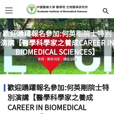
Jump to Main content
Jump to Navigation
首頁
首頁
最新消息
歡迎踴躍報名參加:何英剛院士特別
演講【醫學科學家之養成CAREER IN
本所簡介
您在這裡
BIOMEDICAL SCIENCES】
Open submenu (師資陣容)
師資陣容
首頁
-
最新消息
-
講座活動
Open submenu (課程資訊)
課程資訊
招生訊息
歡迎踴躍報名參加:何英剛院士特
檔案下載
別演講【醫學科學家之養成
法規辦法
CAREER IN BIOMEDICAL