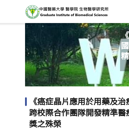
《
國
精
《癌症晶片應用於用藥及治
跨校際合作團隊開發精準醫
獎之殊榮