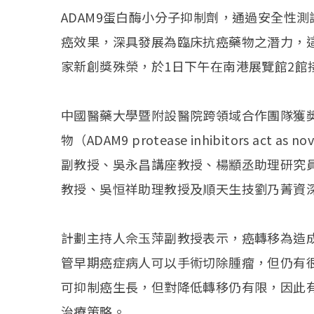
ADAM9蛋白酶小分子抑制劑，通過安全性
癌效果，深具發展為臨床抗癌藥物之潛力，
家新創獎殊榮，於1日下午在南港展覽館2館
中國醫藥大學暨附設醫院跨領域合作團隊獲獎
物（ADAM9 protease inhibitors act a
副教授、吳永昌講座教授、楊顓丞助理研究
教授、吳恒祥助理教授及順天生技劉乃菁資
計劃主持人佘玉萍副教授表示，癌轉移為造
管早期癌症病人可以手術切除腫瘤，但仍有
可抑制癌生長，但對降低轉移仍有限，因此
治療策略。