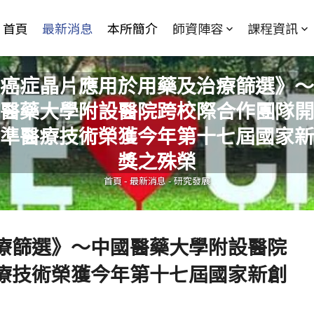
Jump to Main content
Jump to Navigation
首頁
最新消息
本所簡介
師資陣容
課程資訊
癌症晶片應用於用藥及治療篩選》～
醫藥大學附設醫院跨校際合作團隊開
準醫療技術榮獲今年第十七屆國家新
您在這裡
獎之殊榮
首頁
-
最新消息
-
研究發展
療篩選》～中國醫藥大學附設醫院
療技術榮獲今年第十七屆國家新創