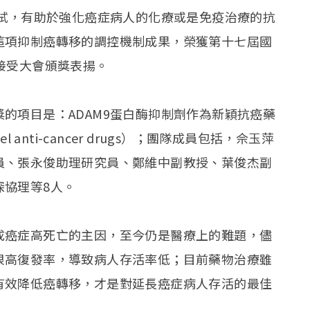
測試，有助於強化癌症病人的化療或是免疫治療的抗
這項抑制癌轉移的調控機制成果，榮獲第十七屆國
接受大會頒獎表揚。
的項目是：ADAM9蛋白酶抑制劑作為新穎抗癌藥
s novel anti-cancer drugs）；團隊成員包括，佘玉萍
員、張永俊助理研究員、鄭維中副教授、葉俊杰副
深協理等8人。
成癌症高死亡的主因，至今仍是醫療上的難題，儘
很高復發率，導致病人存活率低；目前藥物治療雖
有效降低癌轉移，才是對延長癌症病人存活的最佳