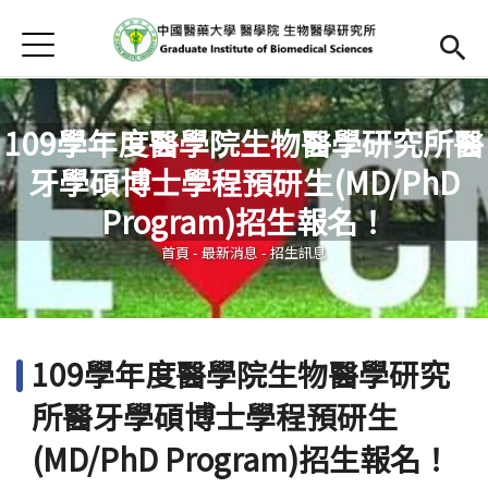
Jump to Main content
Jump to Navigation
首頁
首頁
最新消息
109學年度醫學院生物醫學研究所醫
牙學碩博士學程預研生(MD/PhD
本所簡介
您在這裡
Program)招生報名！
Open submenu (師資陣容)
師資陣容
首頁
-
最新消息
-
招生訊息
Open submenu (課程資訊)
課程資訊
招生訊息
109學年度醫學院生物醫學研究
檔案下載
所醫牙學碩博士學程預研生
法規辦法
(MD/PhD Program)招生報名！