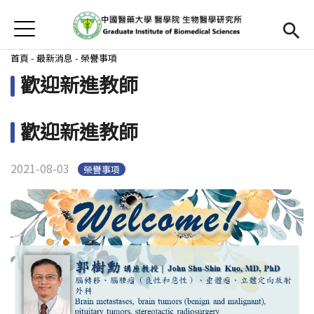
Jump to Main content
Jump to Navigation
首頁
首頁
您在這裡
首頁
-
最新消息
-
榮譽事項
歡迎新進教師
最新消息
本所簡介
歡迎新進教師
Open submenu (師資陣容)
師資陣容
2021-08-03
榮譽事項
Open submenu (課程資訊)
課程資訊
招生訊息
檔案下載
法規辦法